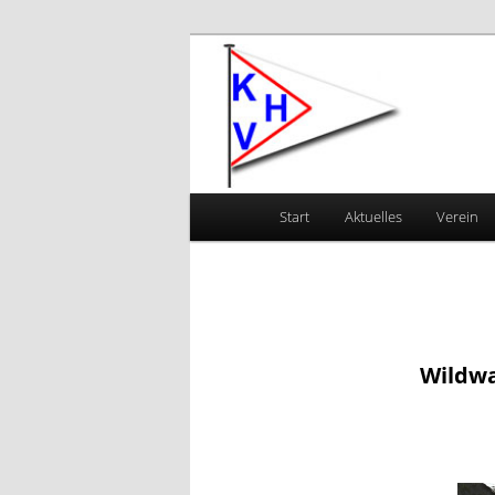
Zum primären Inhalt springen
Kanu-Vereini
Hauptmenü
Start
Aktuelles
Verein
Wildwa