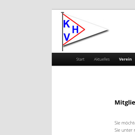
Zum primären Inhalt springen
Kanu-Vereini
Hauptmenü
Start
Aktuelles
Verein
Mitgli
Sie möcht
Sie unter