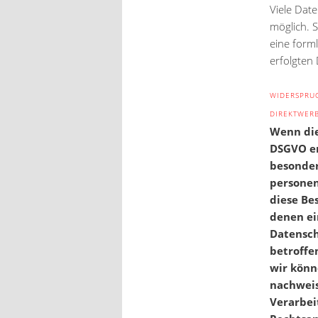
Viele Dat
möglich. S
eine forml
erfolgten
WIDERSPRU
DIREKTWERB
Wenn die
DSGVO erf
besonder
personen
diese Be
denen ei
Datensch
betroffe
wir könn
nachweis
Verarbei