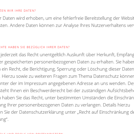
EN WIR IHRE DATEN?
er Daten wird erhoben, um eine fehlerfreie Bereitstellung der Websi
sten. Andere Daten können zur Analyse Ihres Nutzerverhaltens ve
HTE HABEN SIE BEZÜGLICH IHRER DATEN?
 jederzeit das Recht unentgeltlich Auskunft über Herkunft, Empfän
er gespeicherten personenbezogenen Daten zu erhalten. Sie habe
ein Recht, die Berichtigung, Sperrung oder Löschung dieser Daten
. Hierzu sowie zu weiteren Fragen zum Thema Datenschutz können 
 unter der im Impressum angegebenen Adresse an uns wenden. De
steht Ihnen ein Beschwerderecht bei der zuständigen Aufsichtsbeh
haben Sie das Recht, unter bestimmten Umständen die Einschrä
ung Ihrer personenbezogenen Daten zu verlangen. Details hierzu
 Sie der Datenschutzerklärung unter „Recht auf Einschränkung d
ung“.
OLS UND TOOLS VON DRITTANBIETERN