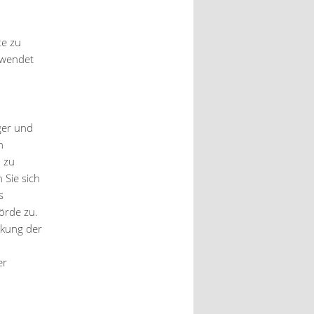
te zu
rwendet
ger und
n
 zu
Sie sich
s
örde zu.
nkung der
er