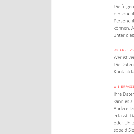
Die folge
personenb
Personenb
können. A
unter die
DATENERFAS
Wer ist ve
Die Daten
Kontaktda
WIE ERFASS
Ihre Date
kann es si
Andere Da
erfasst. D
oder Uhrze
sobald Si