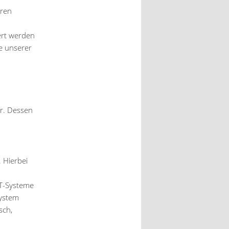
hren
ert werden
e unserer
er. Dessen
 Hierbei
T-Systeme
system
sch,