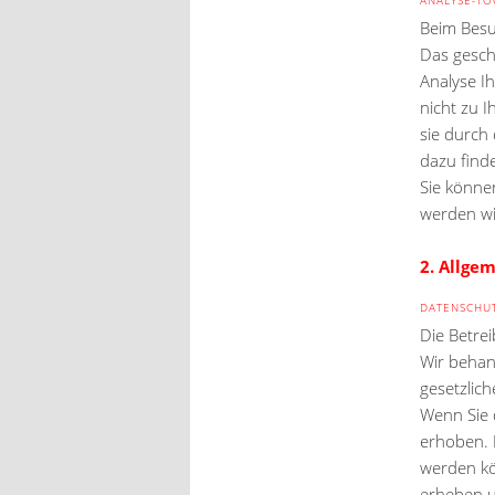
Beim Besu
Das gesch
Analyse I
nicht zu 
sie durch
dazu find
Sie könne
werden wi
2. Allge
DATENSCHU
Die Betre
Wir behan
gesetzlic
Wenn Sie 
erhoben. 
werden kö
erheben u