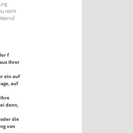
gung
zu reicht
Widerruf
er f
aus Ihrer
r ein auf
age, auf
Ihre
ei denn,
 oder die
ung von