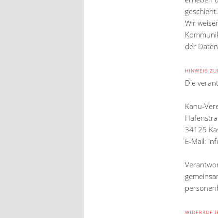
geschieht.
Wir weisen
Kommunika
der Daten 
HINWEIS ZU
Die verant
Kanu-Vere
Hafenstr
34125 Ka
E-Mail: i
Verantwort
gemeinsam
personenb
WIDERRUF I