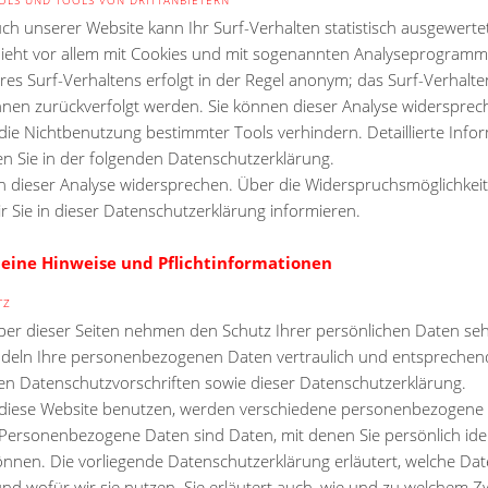
ch unserer Website kann Ihr Surf-Verhalten statistisch ausgewerte
ieht vor allem mit Cookies und mit sogenannten Analyseprogramm
hres Surf-Verhaltens erfolgt in der Regel anonym; das Surf-Verhalt
Ihnen zurückverfolgt werden. Sie können dieser Analyse widerspre
 die Nichtbenutzung bestimmter Tools verhindern. Detaillierte Info
en Sie in der folgenden Datenschutzerklärung.
n dieser Analyse widersprechen. Über die Widerspruchsmöglichkei
r Sie in dieser Datenschutzerklärung informieren.
meine Hinweise und Pflichtinformationen
TZ
iber dieser Seiten nehmen den Schutz Ihrer persönlichen Daten seh
deln Ihre personenbezogenen Daten vertraulich und entsprechen
hen Datenschutzvorschriften sowie dieser Datenschutzerklärung.
diese Website benutzen, werden verschiedene personenbezogene
Personenbezogene Daten sind Daten, mit denen Sie persönlich ident
nnen. Die vorliegende Datenschutzerklärung erläutert, welche Dat
nd wofür wir sie nutzen. Sie erläutert auch, wie und zu welchem 