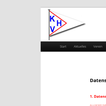
Zum primären Inhalt springen
Kanu-Vereini
Hauptmenü
Start
Aktuelles
Verein
Datens
1. Daten
ALLGEMEINE