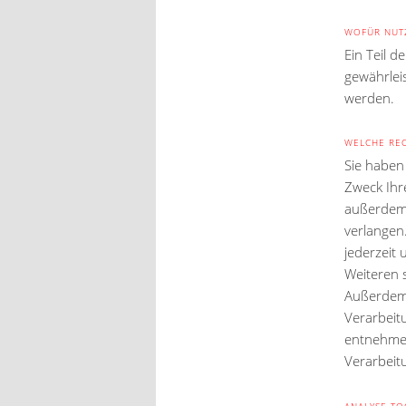
WOFÜR NUTZ
Ein Teil d
gewährlei
werden.
WELCHE REC
Sie haben
Zweck Ihr
außerdem 
verlangen
jederzeit
Weiteren 
Außerdem 
Verarbeit
entnehmen
Verarbeit
ANALYSE-TO