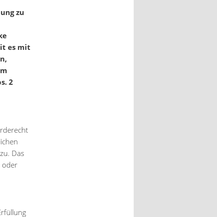
ung zu
ke
it es mit
n,
um
s. 2
erderecht
lichen
 zu. Das
r oder
Erfüllung