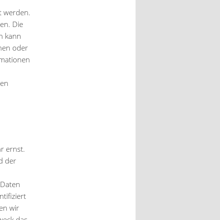
t werden.
en. Die
en kann
chen oder
rmationen
ten
r ernst.
d der
 Daten
ifiziert
en wir
Zweck das