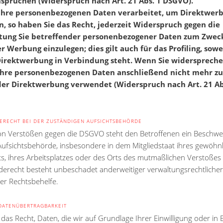
sprüchen (Widerspruch nach Art. 21 Abs. 1 DSGVO).
hre personenbezogenen Daten verarbeitet, um Direktwerb
n, so haben Sie das Recht, jederzeit Widerspruch gegen die
tung Sie betreffender personenbezogener Daten zum Zwec
r Werbung einzulegen; dies gilt auch für das Profiling, sowe
Direktwerbung in Verbindung steht. Wenn Sie widerspreche
hre personenbezogenen Daten anschließend nicht mehr z
er Direktwerbung verwendet (Widerspruch nach Art. 21 Ab
RECHT BEI DER ZUSTÄNDIGEN AUFSICHTSBEHÖRDE
von Verstößen gegen die DSGVO steht den Betroffenen ein Beschw
 Aufsichtsbehörde, insbesondere in dem Mitgliedstaat ihres gewöhn
ts, ihres Arbeitsplatzes oder des Orts des mutmaßlichen Verstoßes
erecht besteht unbeschadet anderweitiger verwaltungsrechtliche
her Rechtsbehelfe.
DATENÜBERTRAGBARKEIT
das Recht, Daten, die wir auf Grundlage Ihrer Einwilligung oder in 