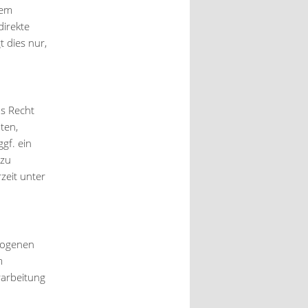
nem
direkte
 dies nur,
s Recht
ten,
gf. ein
 zu
zeit unter
zogenen
m
arbeitung