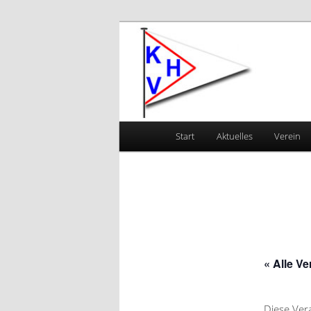
Zum primären Inhalt springen
Kanu-Vereini
Hauptmenü
Start
Aktuelles
Verein
« Alle V
Diese Ver