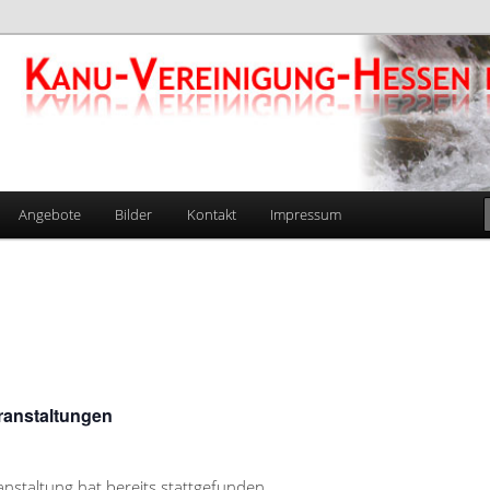
gung-Hessen e.V. 1924
Angebote
Bilder
Kontakt
Impressum
eranstaltungen
anstaltung hat bereits stattgefunden.