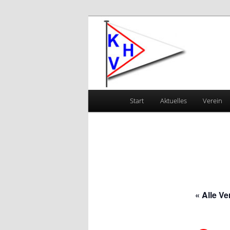
Zum primären Inhalt springen
Kanu-Vereini
Hauptmenü
Start
Aktuelles
Verein
« Alle V