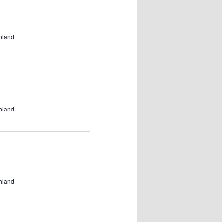
Navigation
hland
hland
hland