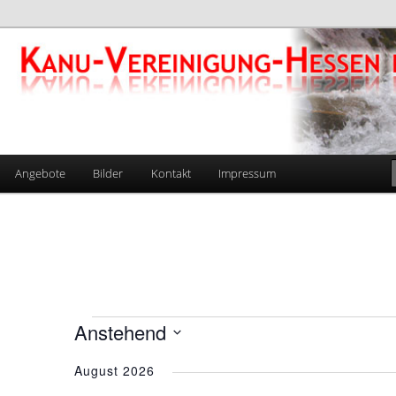
gung-Hessen e.V. 1924
Angebote
Bilder
Kontakt
Impressum
Veranstaltungen
Anstehend
Datum
August 2026
wählen.